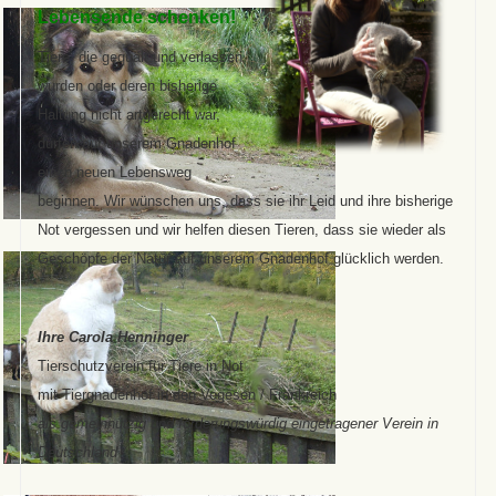
Lebensende schenken!
Tiere, die gequält und verlassen
wurden oder deren bisherige
Haltung nicht artgerecht war,
dürfen auf unserem Gnadenhof
einen neuen Lebensweg
beginnen. Wir wünschen uns, dass sie ihr Leid und ihre bisherige
Not vergessen und wir helfen diesen Tieren, dass sie wieder als
Geschöpfe der Natur auf unserem Gnadenhof glücklich werden.
Ihre Carola Henninger
Tierschutzverein für Tiere in Not
mit Tiergnadenhof
in den Vogesen / Frankreich
als gemeinnützig und förderungswürdig eingetragener Verein in
Deutschland