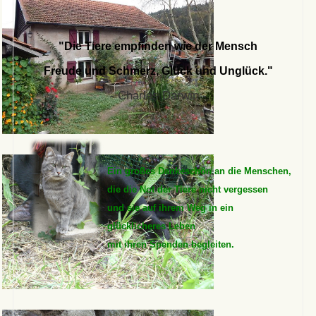
"Die Tiere empfinden wie der Mensch
Freude und Schmerz, Glück und Unglück."
- Charles Darwin -
Ein großes Dankeschön an die Menschen,
die die Not der Tiere nicht vergessen
und sie auf ihrem Weg in ein
glücklicheres Leben
mit ihren Spenden begleiten.